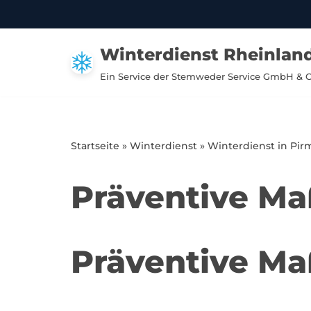
Zum
Winterdienst Rheinland
Inhalt
springen
Ein Service der Stemweder Service GmbH & 
Startseite
»
Winterdienst
»
Winterdienst in Pir
Präventive M
Präventive M