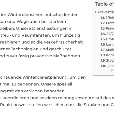
Table o
Prävent
 im Winterdienst von entscheidender
Effe
aßen und Wege auch bei starkem
Prof
 bleiben. Unsere Dienstleistungen in
Präv
24/7
treu- und Räumfahrten, um frühzeitig
Umfa
 reagieren und so die Verkehrssicherheit
Lang
erner Technologien und geschulter
Maßg
Komp
nt und zuverlässig präventive Maßnahmen
Städ
Jet
usschauende Winterdienstplanung, um den
imal zu begegnen. Unsere speziell
eng mit den örtlichen Behörden
ordinieren und so einen reibungslosen Ablauf des W
Reaktionszeit stellen wir sicher, dass die Straßen und