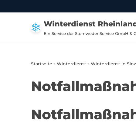
Zum
Winterdienst Rheinland
Inhalt
springen
Ein Service der Stemweder Service GmbH & 
Startseite
»
Winterdienst
»
Winterdienst in Sinz
Notfallmaßnah
Notfallmaßnah