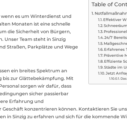
Table of Con
Notfallmaßnahm
er, wenn es um Winterdienst und
Effektiver 
ten Monaten ist eine schnelle
Schneeräum
 um die Sicherheit von Bürgern,
Professione
24/7 Bereits
. Unser Team steht in Sinzig
Maßgeschnei
 und Straßen, Parkplätze und Wege
Erfahrenes 
Präventive
Effiziente
Städte im 
sen ein breites Spektrum an
Jetzt Anfra
 bis zur Glättebekämpfung. Mit
Das
rsonal sorgen wir dafür, dass
edingungen sicher passierbar
unsere Erfahrung und
 Ihr Geschäft konzentrieren können. Kontaktieren Sie u
 in Sinzig zu erfahren und sich für die kommende Win