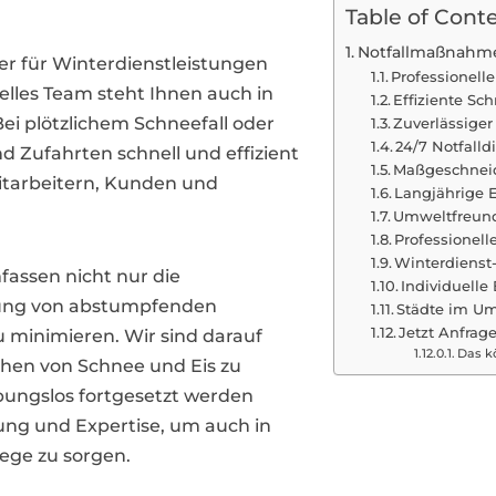
Table of Cont
Notfallmaßnahme
ner für Winterdienstleistungen
Professionell
lles Team steht Ihnen auch in
Effiziente S
i plötzlichem Schneefall oder
Zuverlässige
24/7 Notfalld
d Zufahrten schnell und effizient
Maßgeschneid
itarbeitern, Kunden und
Langjährige 
Umweltfreundl
Professionell
Winterdienst-
assen nicht nur die
Individuell
ung von abstumpfenden
Städte im Um
Jetzt Anfrage
u minimieren. Wir sind darauf
Das kö
lächen von Schnee und Eis zu
ibungslos fortgesetzt werden
rung und Expertise, um auch in
ege zu sorgen.