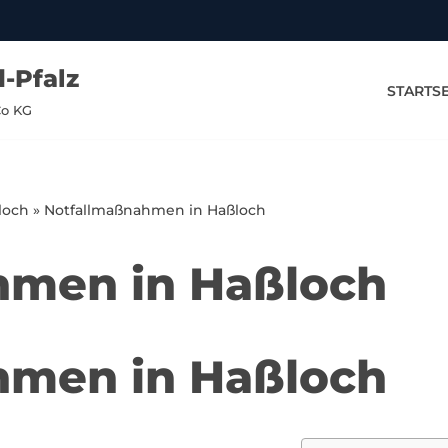
-Pfalz
STARTSE
Co KG
loch
»
Notfallmaßnahmen in Haßloch
hmen in Haßloch
hmen in Haßloch