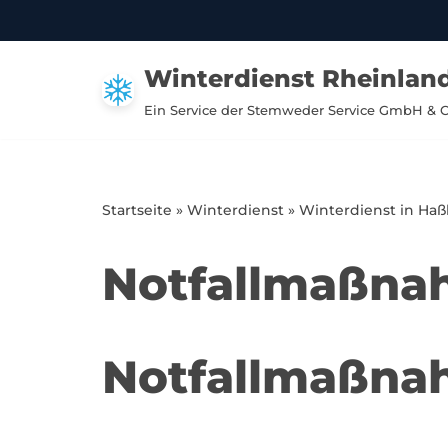
Zum
Winterdienst Rheinland
Inhalt
springen
Ein Service der Stemweder Service GmbH & 
Startseite
»
Winterdienst
»
Winterdienst in Haß
Notfallmaßna
Notfallmaßna