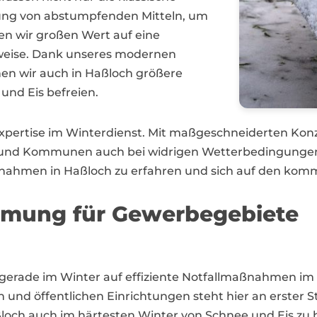
ung von abstumpfenden Mitteln, um
en wir großen Wert auf eine
sweise. Dank unseres modernen
en wir auch in Haßloch größere
und Eis befreien.
Expertise im Winterdienst. Mit maßgeschneiderten Kon
e und Kommunen auch bei widrigen Wetterbedingungen
nahmen in Haßloch zu erfahren und sich auf den kom
äumung für Gewerbegebiete
st gerade im Winter auf effiziente Notfallmaßnahmen i
 und öffentlichen Einrichtungen steht hier an erster 
ßloch auch im härtesten Winter von Schnee und Eis zu 