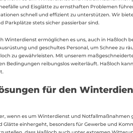
eefälle und Eisglätte zu ernsthaften Problemen führen
uationen schnell und effizient zu unterstützen. Wir bie
 Parkplätze stets sicher passierbar sind.
ch Winterdienst ermöglichen es uns, auch in Haßloch 
e Ausrüstung und geschultes Personal, um Schnee zu r
aßloch zu gewährleisten. Mit unserem maßgeschneiderte
igen Bedingungen reibungslos weiterläuft. Haßloch kann
t.
ösungen für den Winterdien
tner, wenn es um Winterdienst und Notfallmaßnahmen ge
 und Glätte einhergeht, besonders für Gewerbe und Komm
erzustellen, dass Haßloch auch unter extremen Witteru